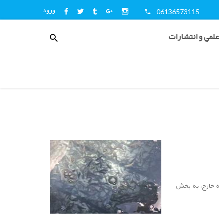
ورود
06136573115
منوی
علمي و انتشارات
کاربری
اخبار
و
اطلاع
رسانی
 خارج، به بخش