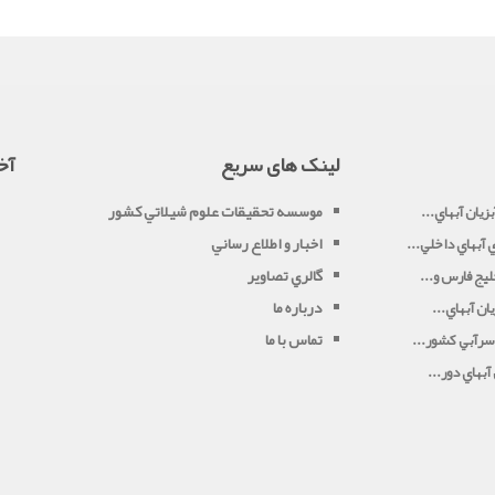
لینک های سریع
آخ
موسسه تحقيقات علوم شيلاتي کشور
زيان آبهاي...
اخبار و اطلاع رساني
آبهاي داخلي...
گالري تصاوير
يج فارس و...
درباره ما
ان آبهاي...
تماس با ما
سرآبي کشور...
بهاي دور...