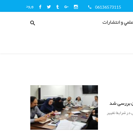
ورود
06136573115
منوی
علمي و انتشارات
کاربری
اخبار
و
اطلاع
رسانی
ان بررسی شد
در شرایط تغییر