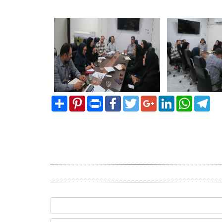
Share
Pinterest
Print
Facebook
Twitter
Google+
LinkedIn
WhatsA
Tel