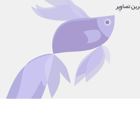
رین تصاویر
بازدید امروز:
38