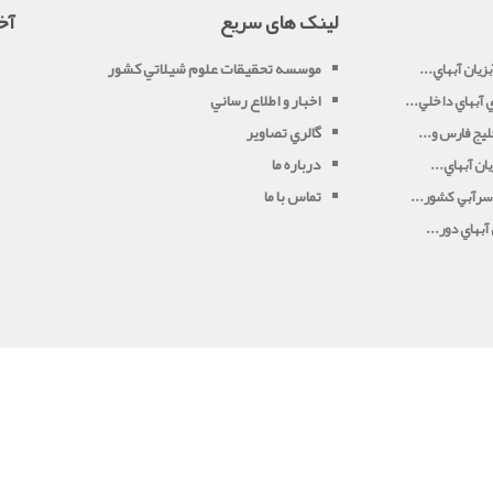
لینک های سریع
آخ
موسسه تحقيقات علوم شيلاتي کشور
زيان آبهاي...
اخبار و اطلاع رساني
آبهاي داخلي...
گالري تصاوير
يج فارس و...
درباره ما
ان آبهاي...
تماس با ما
سرآبي کشور...
بهاي دور...
بازدید ماه:
545
بازدید دیروز:
38
کلیه حقوق این سایت متعلق به موسسه تحقیقات علوم شیلاتی کشور می باشد
copyright © 2026 powered by
RashinPortal