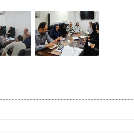
pp
egram